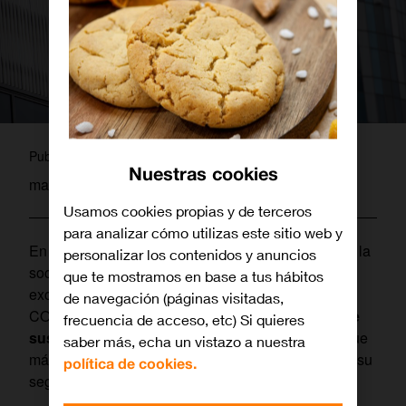
admin
Publicado por
Nuestras cookies
marzo 18, 2020
Usamos cookies propias y de terceros
para analizar cómo utilizas este sitio web y
En el compromiso con su servicio responsable con la
personalizar los contenidos y anuncios
sociedad, especialmente en estos momentos
que te mostramos en base a tus hábitos
excepcionales provocados por la epidemia del
de navegación (páginas visitadas,
COVID-19,
Orange continúa trabajando para que
frecuencia de acceso, etc) Si quieres
sus clientes sigan
siempre conectados
con lo que
saber más, echa un vistazo a nuestra
más les importa, al mismo tiempo que se garantiza su
política de cookies.
seguridad y la de sus empleados.