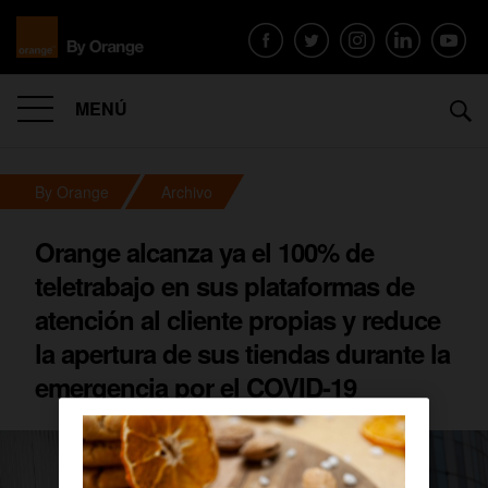
MENÚ
By Orange
Archivo
Orange alcanza ya el 100% de
teletrabajo en sus plataformas de
atención al cliente propias y reduce
la apertura de sus tiendas durante la
emergencia por el COVID-19