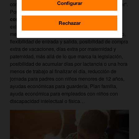
Configurar
compaginar su día a día repleto de “cosas que hacer”.
Por ejemplo, en
Orange, certificada desde 2010
como
Empresa Familiarmente Responsable
,
Rechazar
existen multitud de iniciativas en esta línea que
mejoran las medidas recogidas en la ley: teletrabajo,
flexibilidad de entrada y salida, posibilidad de compra
extra de vacaciones, días extra por maternidad y
paternidad, más allá de lo que marca la legislación,
posibilidad de acumular días por lactancia o una hora
menos de trabajo al finalizar el día, reducción de
jornada para padres con niños menores de 12 años,
ayudas económicas para guardería, Plan familia,
ayuda económica para empleados con niños con
discapacidad intelectual o física…