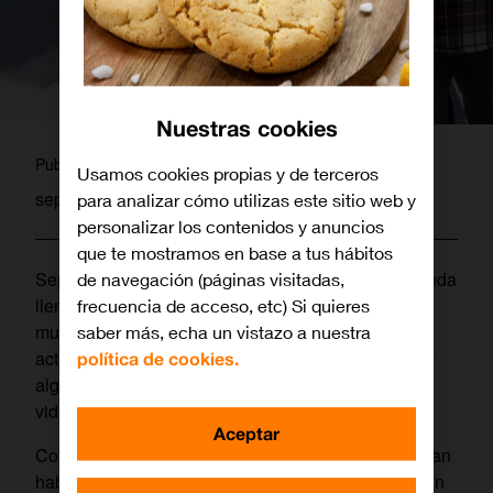
Nuestras cookies
laura
Publicado por
Usamos cookies propias y de terceros
septiembre 23, 2019
para analizar cómo utilizas este sitio web y
personalizar los contenidos y anuncios
que te mostramos en base a tus hábitos
Septiembre es el mes de la vuelta al cole, a la agenda
de navegación (páginas visitadas,
llena de actividades, al ritmo frenético…. Y para
frecuencia de acceso, etc) Si quieres
muchos trabajadores llega el estrés de horarios,
saber más, echa un vistazo a nuestra
actividades extraescolares… la necesidad de tener
política de cookies.
algo más de tiempo, en definitiva, para conciliar la
vida laboral y familiar.
Aceptar
Conscientes de esa situación, muchas empresas han
habilitado medidas para que sus empleados puedan