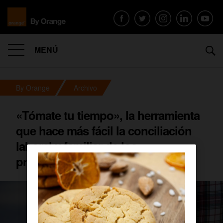
MENÚ
By Orange
Archivo
«Tómate tu tiempo», la herramienta
que hace más fácil la conciliación
laboral y familiar de los
profesionales de Orange