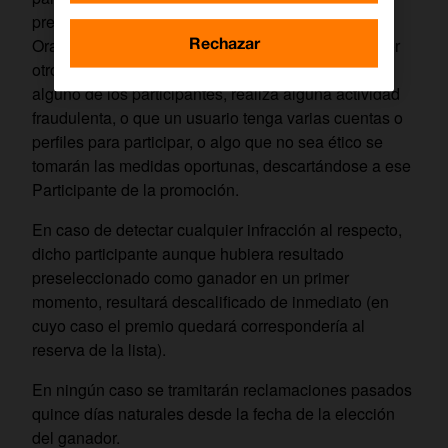
premio en alguno de los concursos realizados por
Rechazar
Orange en lo que llevamos del año actual 2018. Por
otro lado si se detecta durante la promoción que
alguno de los participantes, realiza alguna actividad
fraudulenta, o que un usuario tenga varias cuentas o
perfiles para participar, o algo que no sea ético se
tomarán las medidas oportunas, descartándose a ese
Participante de la promoción.
En caso de detectar cualquier infracción al respecto,
dicho participante aunque hubiera resultado
preseleccionado como ganador en un primer
momento, resultará descalificado de inmediato (en
cuyo caso el premio quedará correspondería al
reserva de la lista).
En ningún caso se tramitarán reclamaciones pasados
quince días naturales desde la fecha de la elección
del ganador.