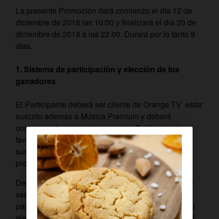
La presente Promoción dará comienzo el día 12 de
diciembre de 2018 las 10:00 y finalizará el día 20 de
diciembre de 2018 a las 22.00. Durará por lo tanto 9
días.
Sistema de participación y elección de los
ganadores
El Participante deberá ser cliente de Orange TV estar
suscrito además a Música Premium y deberá
contestar a la siguiente pregunta:¿Cuál es tu obra
favorita de Ravel? enviando la respuesta, junto con
sus datos personales, al correo
promociones.orangetv@orange.com.
De entre todos los acertantes elegiremos a dos que
serán premiados con una entrada doble cada uno
para asistir (dicho ganador y un acompañante de su
elección) al concierto Benjamin en Ravel dentro del