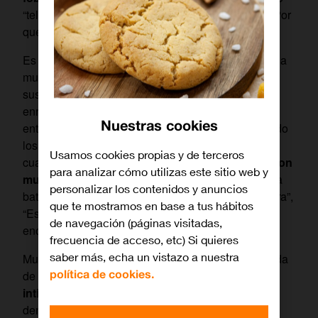
“telenofobia”. ¿Hasta qué punto está extendido? ¿Por
qué ocurre?
Es un fenómeno que confunde y a veces enrabieta a
muchos padres y personas mayores. Porque ven a
sus hijos todo el día (y a veces durante la noche)
enredados con el
smartphone
. Pero luego no
Nuestras cookies
entienden cómo son incapaces de descolgar cuando
los llaman desde casa para saber qué tal están o
Usamos cookies propias y de terceros
cuando les necesitan.
Las excusas que les dan son
para analizar cómo utilizas este sitio web y
muchas y muy variadas
: “No lo he oído”, “No tenía
personalizar los contenidos y anuncios
batería”, “Lo tenía en silencio”, “Tenía poca cobertura”,
que te mostramos en base a tus hábitos
“Estaba reunido”, “Estaba conduciendo”, “No
de navegación (páginas visitadas,
encontraba el móvil”…
frecuencia de acceso, etc) Si quieres
saber más, echa un vistazo a nuestra
Muchos jóvenes de hoy consideran que una llamada
política de cookies.
de teléfono es
una intromisión fuerte en su
intimidad
. Casi una ofensa. Y por eso algunos
denominan a las nuevas hornadas de usuarios “la