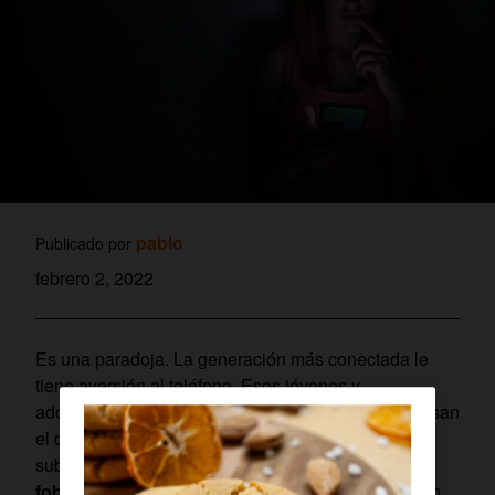
pablo
Publicado por
febrero 2, 2022
Es una paradoja. La generación más conectada le
tiene aversión al teléfono. Esos jóvenes y
adolescentes (
millennials
y
centennials
) que se pasan
el día pendientes de las notificaciones del móvil y
subiendo contenidos a las redes sociales
tienen
fobia a las llamadas
. El fenómeno se conoce como