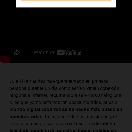
Julen Hernández ha experimentado en primera
persona durante un día cómo sería vivir sin conexión
ninguna a Internet, recurriendo a servicios analógicos
a los que ya no estamos tan acostumbrados, pues el
mundo digital cada vez se ha hecho más hueco en
nuestras vidas
. Estas han sido sus reacciones y él
mismo ha comprobado cómo el uso de
Internet ha
falicitado muchas de nuestras tareas cotidianas
.