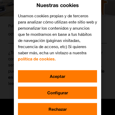
Nuestras cookies
Usamos cookies propias y de terceros
para analizar cómo utilizas este sitio web y
laura
Publicado por
personalizar los contenidos y anuncios
octubre 3, 2018
que te mostramos en base a tus hábitos
de navegación (páginas visitadas,
frecuencia de acceso, etc) Si quieres
¿Te imaginas pasar un día entero desconectado por
saber más, echa un vistazo a nuestra
completo de Internet? A día de hoy sabemos que
política de cookies.
sería un propósito muy difícil de superar para todos,
pues se ha convertido en un
servicio indispensable
Aceptar
en nuestro día a día
: para trabajar, recibir correos,
leer noticias o simplemente escuchar música.
Configurar
Rechazar