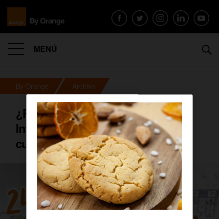
MENÚ
By Orange
Archivo
¿Podrías estar un día entero sin
Internet? Julen Hernández nos
cuenta su experiencia