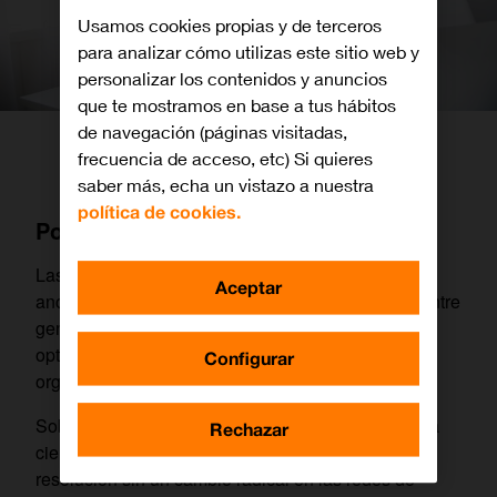
Usamos cookies propias y de terceros
para analizar cómo utilizas este sitio web y
personalizar los contenidos y anuncios
que te mostramos en base a tus hábitos
de navegación (páginas visitadas,
frecuencia de acceso, etc) Si quieres
saber más, echa un vistazo a nuestra
política de cookies.
Por qué 5G
Las comunicaciones móviles llevan décadas
Aceptar
ancladas en una tecnología esencialmente igual entre
generaciones sucesivas, con mejoras y
optimizaciones, pero siempre alrededor de una
Configurar
organización de la red “heredada”.
Sobre ella es posible introducir mejoras, pero hasta
Rechazar
cierto punto, y arrastrando limitaciones de difícil
resolución sin un cambio radical en las redes de