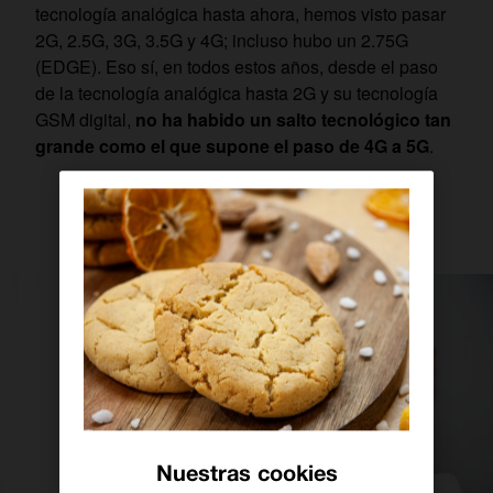
tecnología analógica hasta ahora, hemos visto pasar
2G, 2.5G, 3G, 3.5G y 4G; incluso hubo un 2.75G
(EDGE). Eso sí, en todos estos años, desde el paso
de la tecnología analógica hasta 2G y su tecnología
GSM digital,
no ha habido un salto tecnológico tan
grande como el que supone el paso de 4G a 5G
.
Nuestras cookies