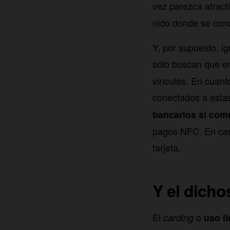
vez parezca atrac
nido donde se conc
Y, por supuesto, i
sólo buscan que e
vincules. En cuant
conectados a estas
bancarios si come
pagos NFC. En cas
tarjeta.
Y el dich
El
o
carding
uso il