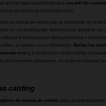
tivo ahorrar datos conectándonos a
una wifi sin contra
entran los hurtos de información móvil.
gnora las ofertas de verano que se amontonan en tu band
ntres en una
fantasma para quedarse con l
landing page
o rellenas el formulario con datos personales o bancario
 redes, se quedan con tu información.
Revisa tus mov
y si tienes una o varias tarjetas vinculad
tes ese error
o de movimiento sospechoso, no dudes en bloquear au
oso
carding
crece durante el periodo
egítimo de tarjetas de crédito