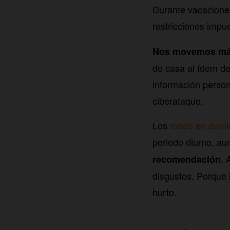
Durante vacacione
restricciones impue
Nos movemos más 
de casa al ídem de
información person
ciberataque.
Los
robos en domic
periodo diurno, a
. 
recomendación
disgustos. Porque 
hurto.