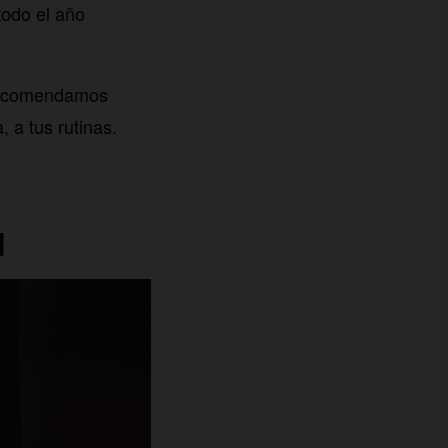
todo el año
e recomendamos
 a tus rutinas.
d