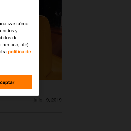
analizar cómo
tenidos y
bitos de
e acceso, etc)
stra
política de
ceptar
julio 19, 2019