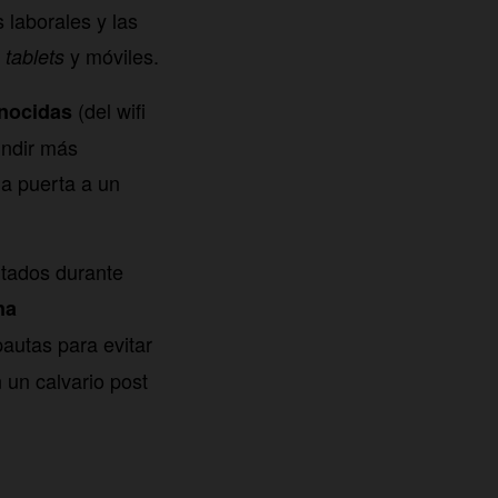
laborales y las
,
y móviles.
tablets
(del wifi
nocidas
undir más
la puerta a un
utados durante
na
pautas para evitar
 un calvario post