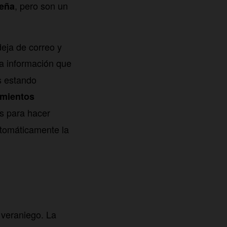
, pero son un
seña
eja de correo y
a información que
s estando
imientos
as para hacer
tomáticamente la
 veraniego. La