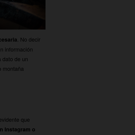
. No decir
cesaria
on información
 dato de un
 o montaña
 evidente que
en Instagram o