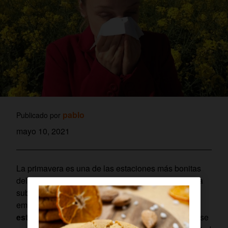
pablo
Publicado por
mayo 10, 2021
La primavera es una de las estaciones más bonitas
del año para muchos. Las temperaturas empiezan a
subir y la floración está en su mejor momento. Sin
embargo,
para las personas con alergia al polen
estas semanas pueden resultar un suplicio
que se