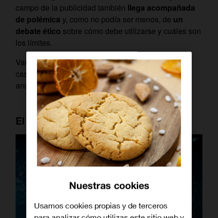
campo de la publicidad también
llega acompañada
de polémica
y, como no podía ser menos, de
un
debate ético
sobre cómo debe utilizarse y cuáles son
los límites.
Vamos a verlo a continuación, conociendo algunos
casos de
cómo se está utilizando
para crear
anuncios con IA.
El polémico anuncio de Toys “R” Us
Nuestras cookies
Usamos cookies propias y de terceros
para analizar cómo utilizas este sitio web y