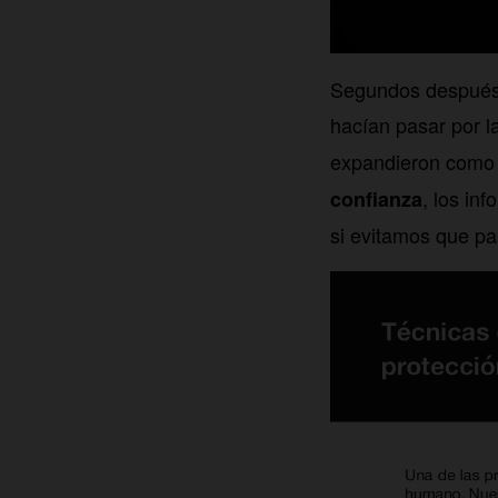
Segundos después d
hacían pasar por l
expandieron como 
, los in
confianza
si evitamos que p