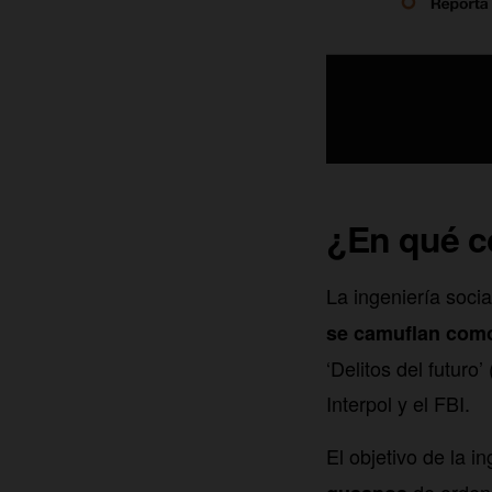
¿En qué co
La ingeniería soci
se camuflan como
‘Delitos del futuro
Interpol y el FBI.
El objetivo de la i
de ordena