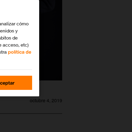
analizar cómo
tenidos y
bitos de
e acceso, etc)
stra
política de
ceptar
octubre 4, 2019