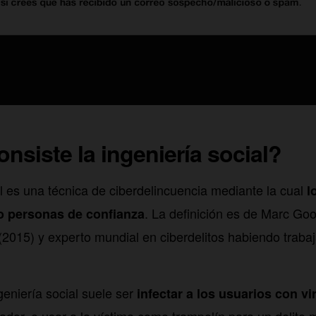
nsiste la ingeniería social?
al es una técnica de ciberdelincuencia mediante la cual
l
. La definición es de Marc Go
 personas de confianza
’ (2015) y experto mundial en ciberdelitos habiendo traba
ngeniería social suele ser
infectar a los usuarios con vi
dor, o usar a la víctima como trampolín para un delito 