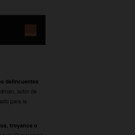
os delincuentes
odman, autor de
jado para la
rus, troyanos o
mayor. Por ejemplo,