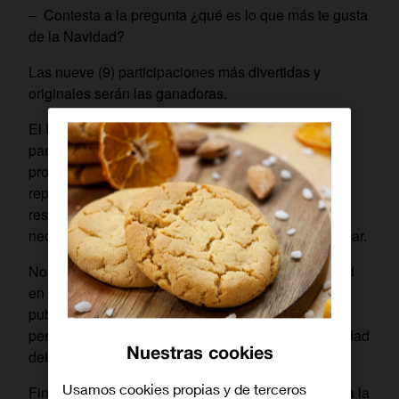
– Contesta a la pregunta ¿qué es lo que más te gusta
de la Navidad?
Las nueve (9) participaciones más divertidas y
originales serán las ganadoras.
El Participante podrá acumular cuantas
participaciones desee durante la vigencia de la
promoción, y siempre que sean respuestas no
repetidas y que haya cumplido previamente con el
resto de requisitos de este apartado, no siendo
necesario ser cliente de Orange para poder participar.
No se aceptarán cuentas de Instagram sin actividad
en su perfil (es decir, con cero publicaciones o sólo
publicaciones comerciales), ni tampoco mediante
perfiles privados que no permitan verificar la identidad
Nuestras cookies
del Participante.
Usamos cookies propias y de terceros
Finalizado el plazo de participación, se procederá a la