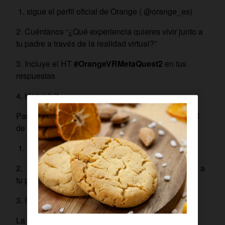
1. sigue el perfil oficial de Orange ( @orange_es)
2. Cuéntanos “¿Qué experiencia quieres vivir junto a
tu padre a través de la realidad virtual?”
3. Incluye el HT
#OrangeVRMetaQuest2
en tus
respuestas
4. Haz retuit
Participación en Instagram siguiendo el perfil oficial
de Orange (@orange_es)
1. Danos un “Me gusta” y síguenos
2. Cuéntanos “¿Qué experiencia quieres vivir junto a
tu padre a través de la realidad virtual?”
3. Incluye el HT
#OrangeVRMetaQuest2
La participación más divertida y original será la