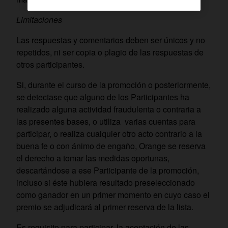
Limitaciones
Las respuestas y comentarios deben ser únicos y no
repetidos, ni ser copia o plagio de las respuestas de
otros participantes.
Si, durante el curso de la promoción o posteriormente,
se detectase que alguno de los Participantes ha
realizado alguna actividad fraudulenta o contraria a
las presentes bases, o utiliza varias cuentas para
participar, o realiza cualquier otro acto contrario a la
buena fe o con ánimo de engaño, Orange se reserva
el derecho a tomar las medidas oportunas,
descartándose a ese Participante de la promoción,
incluso si éste hubiera resultado preseleccionado
como ganador en un primer momento en cuyo caso el
premio se adjudicará al primer reserva de la lista.
Es requisito para participar, la aceptación de las