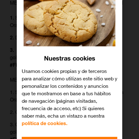
MECÁNICA DE PARTICIPACIÓN EN INSTAGRAM
Sigue en Instagram a Orange (@orange_es) y a
Orange Fútbol (@orangefutbol_es)
Da like (me gusta) y comparte en tu stories de IG
Cuéntanos cómo y con quién vas a celebrar los
goles de la final con el hashtag
Nuestras cookies
#FinalOrangeRealMadrid
Usamos cookies propias y de terceros
para analizar cómo utilizas este sitio web y
MECÁNICA DE PARTICIPACIÓN EN FACEBOOK
personalizar los contenidos y anuncios
1. Sigue en Facebook a Orange (@OrangeESP) y a
que te mostramos en base a tus hábitos
Orange Fútbol ( @OrangeTVes)
de navegación (páginas visitadas,
frecuencia de acceso, etc) Si quieres
2. Comparte
saber más, echa un vistazo a nuestra
política de cookies.
3. Cuéntanos cómo y con quién vas a celebrar los
goles de la final con el hashtag