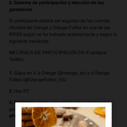
3. Sistema de participación y elección de los
ganadores
El participante deberá ser seguidor de las cuentas
oficiales de Orange y Orange Fútbol en una de las
RRSS según se ha indicado anteriormente y seguir la
siguiente mecánica:
MECÁNICA DE PARTICIPACIÓN EN X (antigua
Twitter)
Sigue en X a Orange (@orange_es) y a Orange
Fútbol (@OrangeFutbol_ES)
Haz RT
Cuéntanos cómo y con quién vas a celebrar los
goles de la final con el hashtag
#FinalOrangeRealMadrid