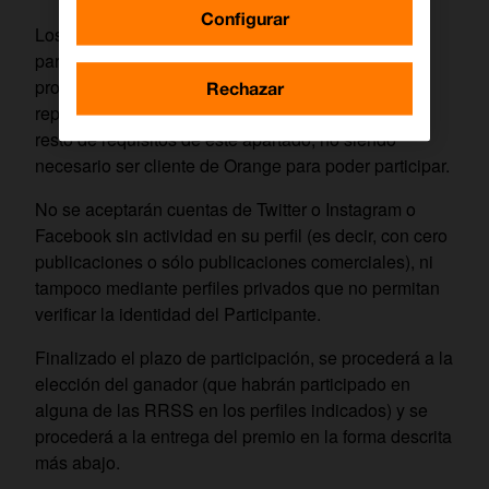
Configurar
Los Participantes podrán acumular cuantas
participaciones deseen durante la vigencia de la
promoción, y siempre que sean respuestas no
Rechazar
repetidas y que haya cumplido previamente con el
resto de requisitos de este apartado, no siendo
necesario ser cliente de Orange para poder participar.
No se aceptarán cuentas de Twitter o Instagram o
Facebook sin actividad en su perfil (es decir, con cero
publicaciones o sólo publicaciones comerciales), ni
tampoco mediante perfiles privados que no permitan
verificar la identidad del Participante.
Finalizado el plazo de participación, se procederá a la
elección del ganador (que habrán participado en
alguna de las RRSS en los perfiles indicados) y se
procederá a la entrega del premio en la forma descrita
más abajo.