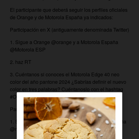
El participante que deberá seguir los perfiles oficiales
de Orange y de Motorola España ya indicados:
Participación en X (antiguamente denominada Twitter)
1. Sigue a Orange @orange y a Motorola España
@Motorola ESP
2. haz RT
3.
Cuéntanos si conoces el Motorola Edge 40 neo
color del año pantone 2024 ¿Sabrías definir el nuevo
color en tres palabras? Cuéntanoslo con el hashtag
#OrangeyMotorolaPantone
Participación en Instagram
1. Sigue a Orange @orange_es y a Motorola España
@motorola_es