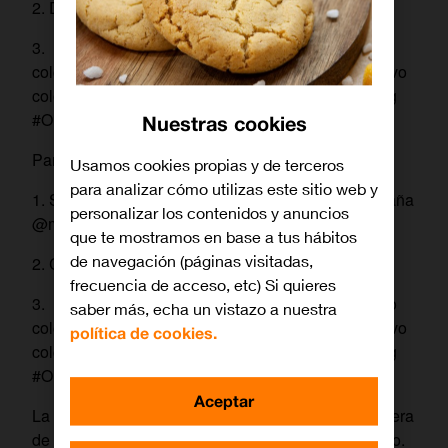
2. Danos un “Me gusta” a esta publicación
3. Cuéntanos si conoces el Motorola Edge 40 neo
color del año pantone 2024 ¿Sabrías definir el nuevo
color en tres palabras? Cuéntanoslo con el hashtag
#OrangeyMotorolaPantone
Nuestras cookies
Participación en Facebook
Usamos cookies propias y de terceros
para analizar cómo utilizas este sitio web y
1. Sigue a orange @OrangeESP y a Motorola España
personalizar los contenidos y anuncios
@motorolaESP
que te mostramos en base a tus hábitos
de navegación (páginas visitadas,
2. Comparte
frecuencia de acceso, etc) Si quieres
3. Cuéntanos si conoces el Motorola Edge 40 neo
saber más, echa un vistazo a nuestra
color del año pantone 2024 ¿Sabrías definir el nuevo
política de cookies.
color en tres palabras? Cuéntanoslo con el hashtag
#OrangeyMotorolaPantone
Aceptar
La participación más divertida y original en cualquiera
de las RRSS indicadas será la ganadora del premio.