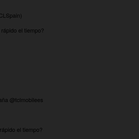
TCLSpain)
 rápido el tiempo?
paña @tclmobilees
rápido el tiempo?