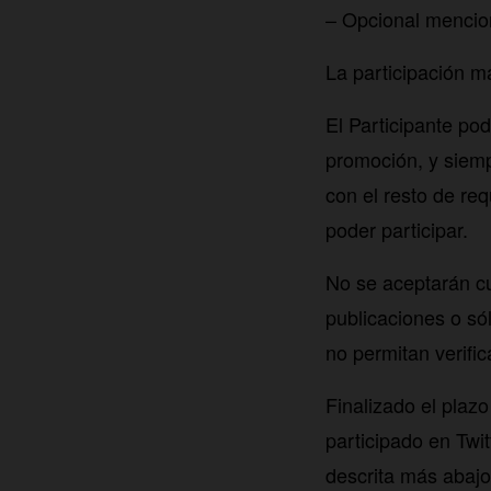
– Opcional mencio
La participación má
El Participante po
promoción, y siem
con el resto de re
poder participar.
No se aceptarán cue
publicaciones o só
no permitan verific
Finalizado el plaz
participado en Twi
descrita más abajo