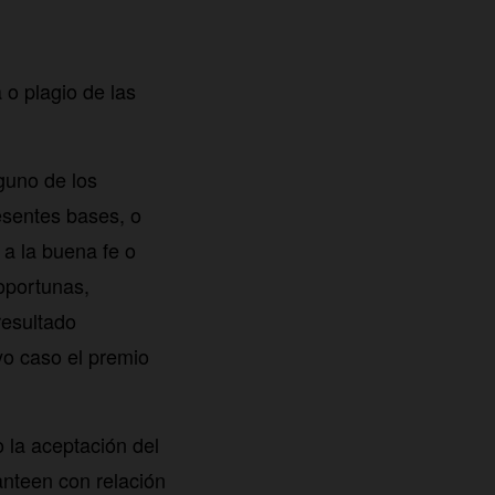
 o plagio de las
guno de los
resentes bases, o
o a la buena fe o
oportunas,
resultado
o caso el premio
o la aceptación del
anteen con relación