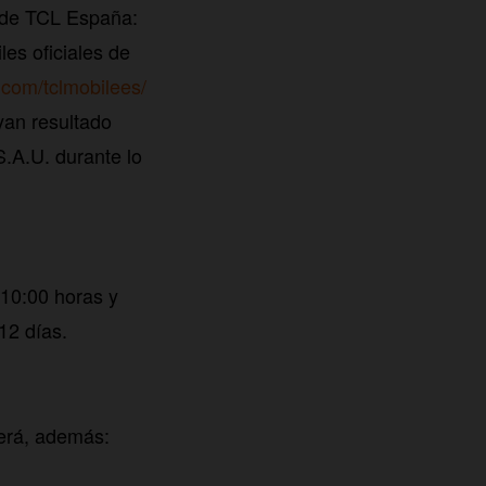
de TCL España:
es oficiales de
.com/tclmobilees/
yan resultado
.A.U. durante lo
 10:00 horas y
12 días.
berá, además: