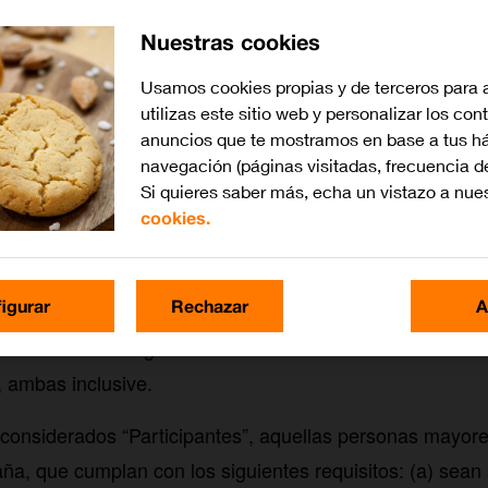
Nuestras cookies
Usamos cookies propias y de terceros para 
utilizas este sitio web y personalizar los con
anuncios que te mostramos en base a tus há
navegación (páginas visitadas, frecuencia d
Si quieres saber más, echa un vistazo a nue
cookies.
izadora y Participantes
A.U., a través de su marca Orange (en adelante, “Oran
igurar
Rechazar
A
o el territorio español para fomentar el uso de sus produ
 de marca Orange la cual se desarrollará entre los días
 ambas inclusive.
considerados “Participantes”, aquellas personas mayor
ña, que cumplan con los siguientes requisitos: (a) sean