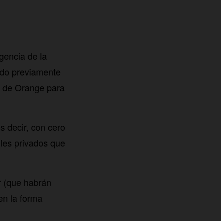
gencia de la
ido previamente
te de Orange para
s decir, con cero
iles privados que
or (que habrán
en la forma