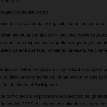
 y por qué
#GoogleChromecastOrange
ipaciones más divertidas y originales serán las ganadora
podrán acumular cuantas participaciones deseen durante 
pre que sean respuestas no repetidas y que haya cumpl
quisitos de este apartado, no siendo necesario ser clien
ntas de Twitter o Instagram sin actividad en su perfil (e
lo publicaciones comerciales), ni tampoco mediante perf
ar la identidad del Participante.
o de participación, se procederá a la elección del ganad
 de las dos RRSS en los perfiles indicados) y se procede