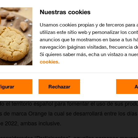
Nuestras cookies
Usamos cookies propias y de terceros para 
utilizas este sitio web y personalizar los con
anuncios que te mostramos en base a tus há
navegación (páginas visitadas, frecuencia d
Si quieres saber más, echa un vistazo a nue
cookies.
izadora y Participantes
igurar
Rechazar
A
A.U., a través de su marca Orange (en adelante, “Oran
o el territorio español para fomentar el uso de sus produ
 de marca Orange la cual se desarrollará entre los día
de 2022, ambas inclusive.
considerados “Participantes”, aquellas personas mayor