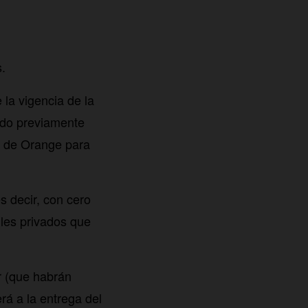
s.
la vigencia de la
ido previamente
te de Orange para
s decir, con cero
iles privados que
or (que habrán
rá a la entrega del