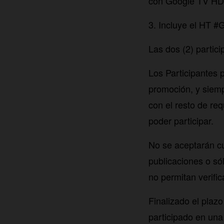
con Google TV HD
3. Incluye el HT 
Las dos (2) partic
Los Participantes 
promoción, y siem
con el resto de re
poder participar.
No se aceptarán cue
publicaciones o só
no permitan verific
Finalizado el plaz
participado en una