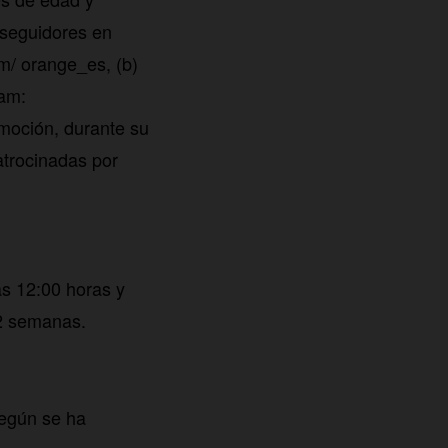
 seguidores en
om/ orange_es, (b)
ram:
omoción, durante su
atrocinadas por
s 12:00 horas y
 2 semanas.
según se ha