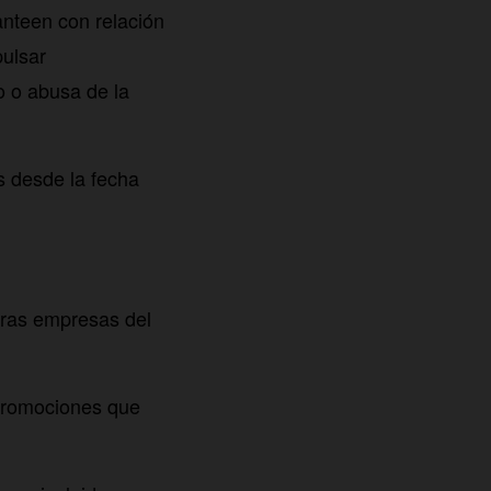
anteen con relación
pulsar
o o abusa de la
s desde la fecha
tras empresas del
promociones que