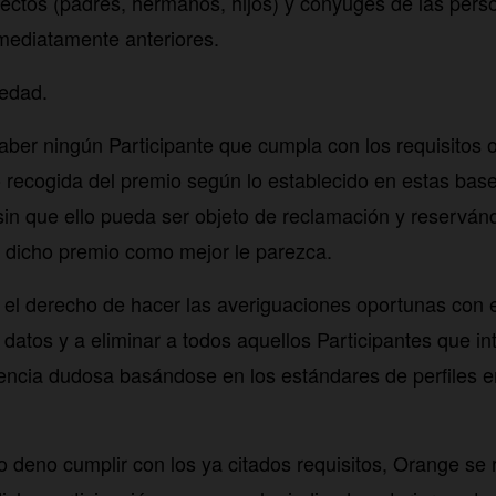
irectos (padres, hermanos, hijos) y cónyuges de las pers
nmediatamente anteriores.
edad.
aber ningún Participante que cumpla con los requisitos 
 recogida del premio según lo establecido en estas base
sin que ello pueda ser objeto de reclamación y reservá
ar dicho premio como mejor le parezca.
el derecho de hacer las averiguaciones oportunas con el 
 datos y a eliminar a todos aquellos Participantes que in
encia dudosa basándose en los estándares de perfiles en
 deno cumplir con los ya citados requisitos, Orange se 