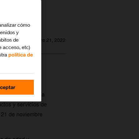
analizar cómo
tenidos y
bitos de
noviembre 21, 2022
e acceso, etc)
stra
política de
ceptar
ge”), organiza una
ctos y servicios de
s 21 de noviembre
es de edad y