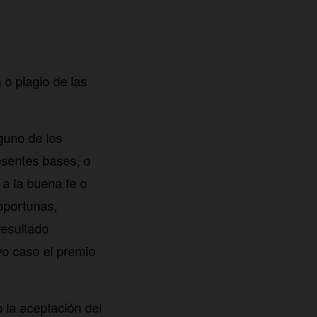
 o plagio de las
guno de los
resentes bases, o
o a la buena fe o
oportunas,
resultado
o caso el premio
o la aceptación del