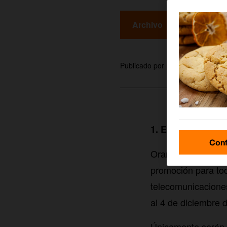
Archivo
pablo
Publicado por
1. Empresa organ
Conf
Orange Espagne S.
promoción para tod
telecomunicaciones
al 4 de diciembre 
Únicamente serán 