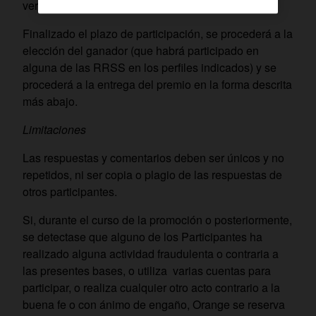
verificar la identidad del Participante.
Finalizado el plazo de participación, se procederá a la
elección del ganador (que habrá participado en
alguna de las RRSS en los perfiles indicados) y se
procederá a la entrega del premio en la forma descrita
más abajo.
Limitaciones
Las respuestas y comentarios deben ser únicos y no
repetidos, ni ser copia o plagio de las respuestas de
otros participantes.
Si, durante el curso de la promoción o posteriormente,
se detectase que alguno de los Participantes ha
realizado alguna actividad fraudulenta o contraria a
las presentes bases, o utiliza varias cuentas para
participar, o realiza cualquier otro acto contrario a la
buena fe o con ánimo de engaño, Orange se reserva