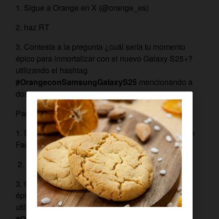
1. Sigue a Orange en X (@orange_es)
2. haz RT
3.
Contesta a la pregunta ¿cuál sería tu momento
épico para inmortalizar con el nuevo Galaxy S25+?
utilizando el hashtag
#OrangeconSamsungGalaxyS25
mencionando a
dos amigos.
Participación en Instagram y Facebook
1. Sigue a Orange en Instagram (@orange_es) o en
Facebook (@OrangeESP)
2. Danos un “Me gusta” a esta publicación
3. Contesta a la pregunta ¿cuál sería tu momento
épico para inmortalizar con el nuevo Galaxy S25+
utilizando el hashtag
#OrangeconSamsungGalaxyS25
mencionando a