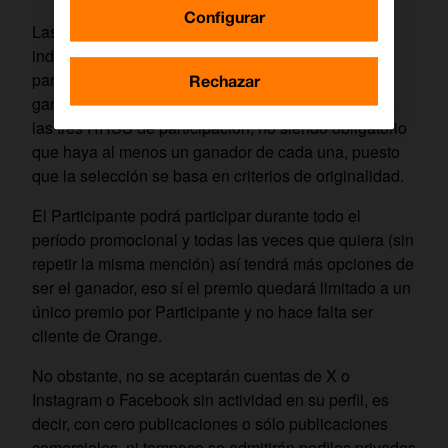
Configurar
Las cinco (5) menciones más originales
independientemente de la RRSS donde hayan
participado, se llevarán el premio. Es decir que los
Rechazar
ganadores podrán ser seleccionados de una, dos o
las tres RRSS de participación, no siendo obligatorio
que haya al menos un ganador de cada una, puesto
que la selección se basa en criterios de originalidad.
El Participante podrá participar durante todo el
período promocional y todas las veces que quiera (sin
repetir la misma mención) así tendrá más opciones de
ser el ganador, eso sí el premio quedará limitado a un
único premio por Participante y no hace falta ser
cliente de Orange.
No obstante, no se aceptarán cuentas de X o
Instagram o Facebook sin actividad en su perfil, es
decir, con cero publicaciones o sólo publicaciones
comerciales, ni tampoco se admitirán perfiles privados