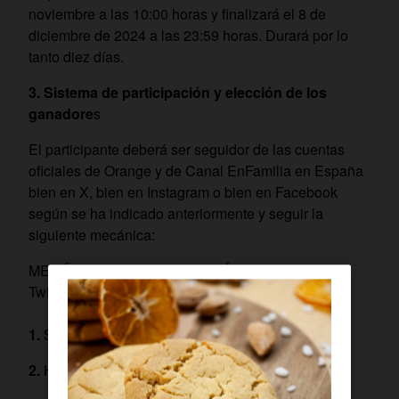
noviembre a las 10:00 horas y finalizará el 8 de
diciembre de 2024 a las 23:59 horas. Durará por lo
tanto diez días.
3. Sistema de participación y elección de los
ganadore
s
El participante deberá ser seguidor de las cuentas
oficiales de Orange y de Canal EnFamilia en España
bien en X, bien en Instagram o bien en Facebook
según se ha indicado anteriormente y seguir la
siguiente mecánica:
MECÁNICA DE PARTICIPACIÓN EN X (antigua
Twitter)
Sigue en X a Orange TV (@orangeTV_es)
Haz RT