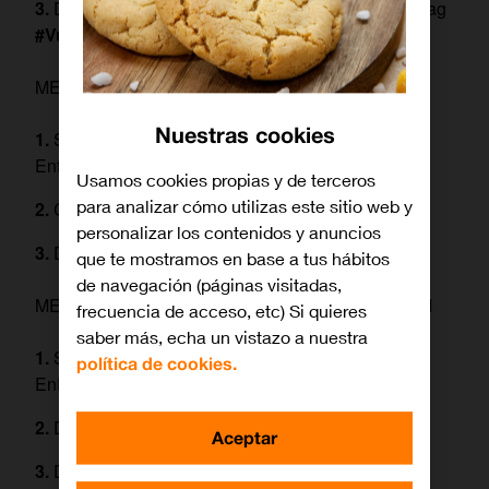
Dinos tu momento preferido de ALF con el hashtag
#VuelveALFenOrangeTV
MECÁNICA DE PARTICIPACIÓN EN FACEBOOK
Nuestras cookies
Sigue en Facebook a Orange TV) y a Canal
Enfamilia (
EnfamiliaTV.esp
)
Usamos cookies propias y de terceros
para analizar cómo utilizas este sitio web y
Comparte
personalizar los contenidos y anuncios
Dinos tu momento preferido de ALF
que te mostramos en base a tus hábitos
de navegación (páginas visitadas,
MECÁNICA DE PARTICIPACIÓN EN INSTAGRAM
frecuencia de acceso, etc) Si quieres
saber más, echa un vistazo a nuestra
Sigue en Instagram a Orange TV y a Canal
política de cookies.
EnFamilia (@
enfamiliatv.esp)
Da like (me gusta)
Aceptar
Dinos tu momento preferido de ALF