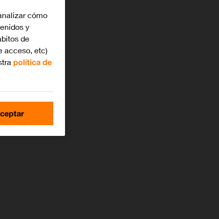
analizar cómo
tenidos y
bitos de
e acceso, etc)
stra
política de
ceptar