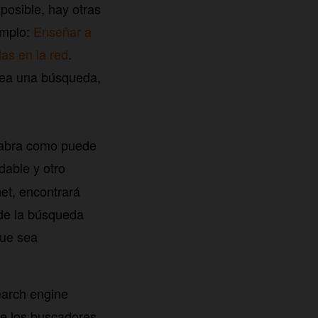
posible, hay otras
emplo:
Enseñar a
as en la red
.
sea una búsqueda,
alabra como puede
dable y otro
net, encontrará
 de la búsqueda
que sea
earch engine
de los buscadores