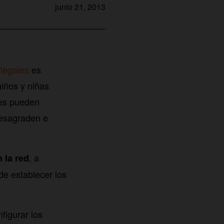
junio 21, 2013
ilegales
es
iños y niñas
res pueden
desagraden e
, a
 la red
de establecer los
nfigurar los