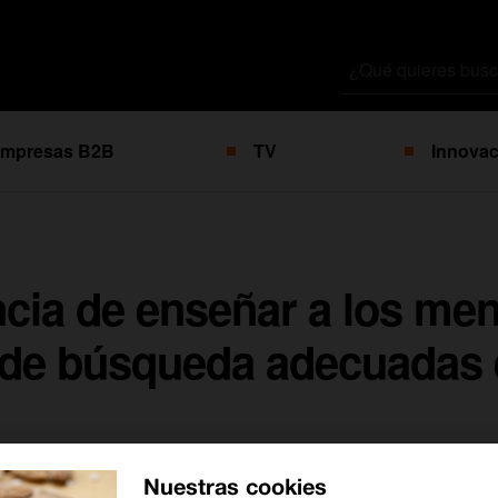
Buscar
por
mpresas B2B
TV
Innovac
cia de enseñar a los me
 de búsqueda adecuadas e
Nuestras cookies