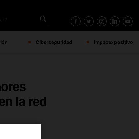
ión
Ciberseguridad
Impacto positivo
nores
n la red