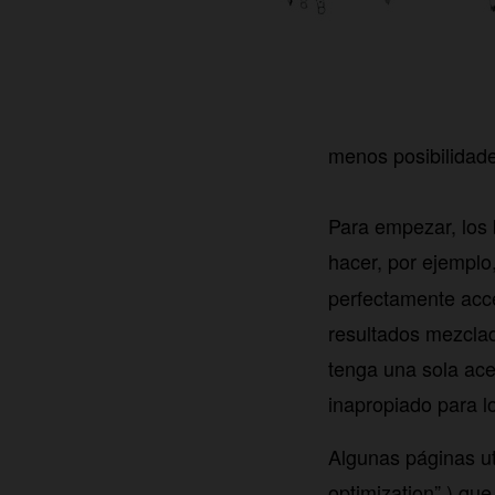
menos posibilidad
Para empezar, los 
hacer, por ejemplo
perfectamente acce
resultados mezclad
tenga una sola ac
inapropiado para l
Algunas páginas ut
optimization”,) qu