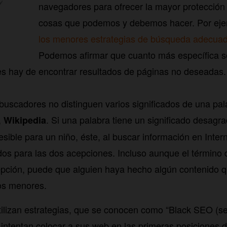
navegadores para ofrecer la mayor protección 
cosas que podemos y debemos hacer. Por ej
los menores estrategias de búsqueda adecuad
Podemos afirmar que cuanto más específica 
es hay de encontrar resultados de páginas no deseadas.
buscadores no distinguen varios significados de una p
,
. Si una palabra tiene un significado desagra
Wikipedia
sible para un niño, éste, al buscar información en Inter
os para las dos acepciones. Incluso aunque el término
epción, puede que alguien haya hecho algún contenido 
os menores.
ilizan estrategias, que se conocen como “Black SEO (s
e intentan colocar a sus web en las primeras posiciones 