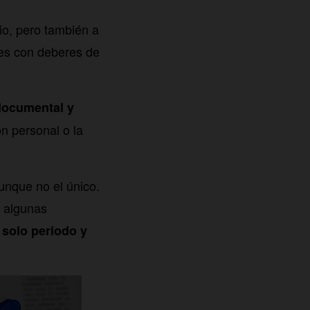
io, pero también a
des con deberes de
 documental y
n personal o la
unque no el único.
e algunas
 solo periodo y