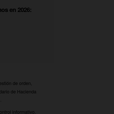
os en 2026:
estión de orden,
ndario de Hacienda
.
ntrol informativo.