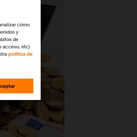
analizar cómo
tenidos y
bitos de
e acceso, etc)
stra
política de
ceptar