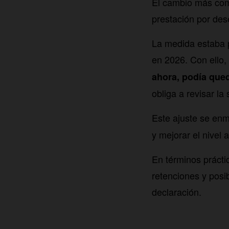
El cambio más come
prestación por de
La medida estaba p
en 2026. Con ello,
ahora, podía qued
obliga a revisar la
Este ajuste se enm
y mejorar el nivel 
En términos prácti
retenciones y posib
declaración.