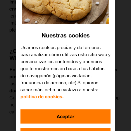
imágenes para reducir su tamaño y facilitar su
envío
, especialmente en conexiones de internet
lentas. Sin embargo, existen formas de enviar
imágenes de alta calidad en WhatsApp sin que
pierdan nitidez o detalle.
Nuestras cookies
Usamos cookies propias y de terceros
¿Cómo puedo enviar fotos por
para analizar cómo utilizas este sitio web y
WhatsApp sin que pierdan calidad?
personalizar los contenidos y anuncios
que te mostramos en base a tus hábitos
Enviar imágenes de alta calidad en WhatsApp es
de navegación (páginas visitadas,
posible si utilizas las opciones correctas.
Una de
frecuencia de acceso, etc) Si quieres
las formas más efectivas es enviar las fotos como
saber más, echa un vistazo a nuestra
documento
en lugar de como imagen normal.
política de cookies.
Cuando envías una foto como documento, WhatsApp
no la comprime, lo que permite que llegue en su
calidad original.
Aceptar