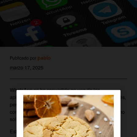
pablo
Publicado por
marzo 17, 2025
WhatsApp se ha convertido en una de las
aplicaciones más utilizadas para compartir imágenes,
pero muchos usuarios se enfrentan a un problema
común:
la pérdida de calidad
al enviar fotos. ¿Cómo
solucionarlo?
Esto ocurre porque
la plataforma comprime las