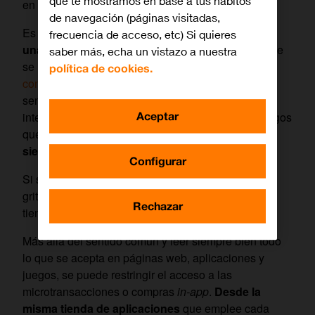
que te mostramos en base a tus hábitos
en el personal.
de navegación (páginas visitadas,
Es importante
guiar a los niños para que tengan
frecuencia de acceso, etc) Si quieres
una relación sana con la tecnología
y, al igual que
saber más, echa un vistazo a nuestra
se les cuenta que
no deben hablar con extraños o
política de cookies.
compartir ciertas fotografías
, también hay que
sentarse a charlar con ellos sobre los pagos no
Aceptar
intencionados que pueden hacer en las
apps
y juegos
que ellos utilizan. Hay que hacer hincapié en que
siempre deben preguntar a un adulto.
Configurar
Si se equivocan, no sirve de nada regañarlos con
gritos. Hay que explicarles las implicaciones que
Rechazar
tienen que cumplir y cómo evitarlo en un futuro.
Más allá del sentido común y leer siempre bien todo
lo que se acepta en páginas web, aplicaciones y
juegos, se puede restringir el acceso a las
microtransacciones o compras
in-app
.
Desde la
misma tienda de aplicaciones
que emplee cada