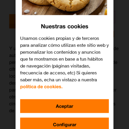
Nuestras cookies
Usamos cookies propias y de terceros
para analizar cómo utilizas este sitio web y
Y uno de los servicios clave reside en los métodos de
personalizar los contenidos y anuncios
autenticación, ese pequeño puente entre nuestro
que te mostramos en base a tus hábitos
perfil personal y la entrada a la web. Según el tipo de
de navegación (páginas visitadas,
cifrado aplicado y las necesidades propias de cada
frecuencia de acceso, etc) Si quieres
localizador, existen varios métodos que pasamos a
saber más, echa un vistazo a nuestra
desglosar. Una vez te has registrado como usuario
política de cookies.
para un plan Conozca a su cliente (KYC) o cualquier
otro tipo de identificador, puedes elegir entre estas
cinco opciones, según se ajusten a las necesidades
Aceptar
de cada usuario.
Configurar