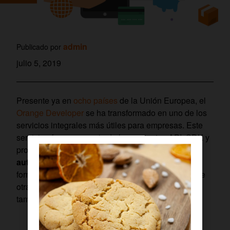
admin
Publicado por
julio 5, 2019
Presente ya en
ocho países
de la Unión Europea, el
Orange Developer
se ha transformado en uno de los
servicios integrales más útiles para empresas. Este
servicio ofrece una serie de herramientas API, SDK y
productos para
sistemas de análisis de datos,
autenticación de usuarios, pasarelas de pago
,
formularios, eventos y foros de expertos, además de
otras utilidades más personalizadas adaptadas al
tamaño y necesidades de cada empresa.