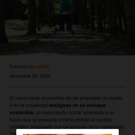
pablo
Publicado por
diciembre 28, 2020
El crecimiento económico de las empresas no puede
ir en la actualidad
desligado de un enfoque
sostenible
, un desempeño social adecuado a un
futuro que se presenta incierto debido al cambio
climático, impulsado por las aciones de la humanidad.
Orange no es ajena a ello y quiere trasladar a la