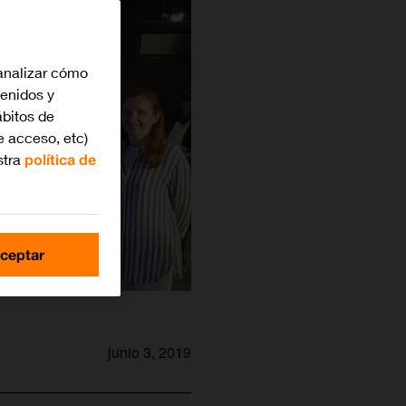
analizar cómo
tenidos y
bitos de
e acceso, etc)
stra
política de
ceptar
junio 3, 2019