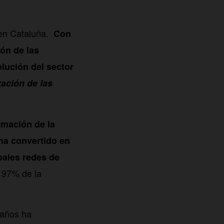
en Cataluña.
Con
ión de las
lución del sector
zación de las
ormación de la
 ha convertido en
pales redes de
97% de la
l
 años ha