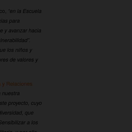
cco,
“en la Escuela
cias para
te y avanzar hacia
lnerabilidad”.
que los niños y
res de valores y
n y Relaciones
a nuestra
ste proyecto, cuyo
diversidad, que
nsibilizar a los
tario, y por ello