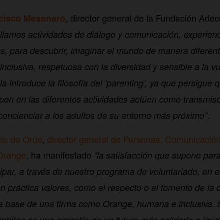
, director general de la Fundación Ade
cisco Mesonero
llamos actividades de diálogo y comunicación, experien
es, para descubrir, imaginar el mundo de manera diferen
clusiva, respetuosa con la diversidad y sensible a la vu
la introduce la filosofía del ‘parenting’, ya que persigue 
ipen en las diferentes actividades actúen como transmiso
.
oncienciar a los adultos de su entorno más próximo”
cio de Orúe
,
director general de Personas, Comunicació
 Orange
, ha manifestado
“la satisfacción que supone par
cipar, a través de nuestro programa de voluntariado, en e
n práctica valores, como el respecto o el fomento de la 
a base de una firma como Orange, humana e inclusiva. Se
bitos es una garantía de un futuro más solidario e iguali