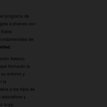
 el programa de
igida a jóvenes con
. Estos
 fundamentales de
aldad.
dación Adecco
 que formarán la
 su entorno y
n la
iva a los hijos de
s educativos y
la suya.