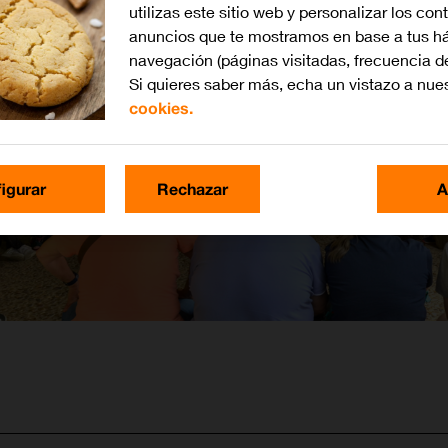
utilizas este sitio web y personalizar los con
anuncios que te mostramos en base a tus há
navegación (páginas visitadas, frecuencia d
Si quieres saber más, echa un vistazo a nue
cookies.
igurar
Rechazar
A