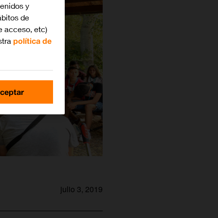
tenidos y
bitos de
e acceso, etc)
stra
política de
ceptar
julio 3, 2019