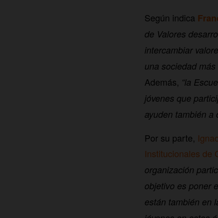
Según indica
Fran
de Valores desarro
intercambiar valor
una sociedad más in
Además,
“la Escue
jóvenes que partic
ayuden también a c
Por su parte,
Igna
Institucionales de
organización parti
objetivo es poner e
están también en l
jóvenes en estos ám