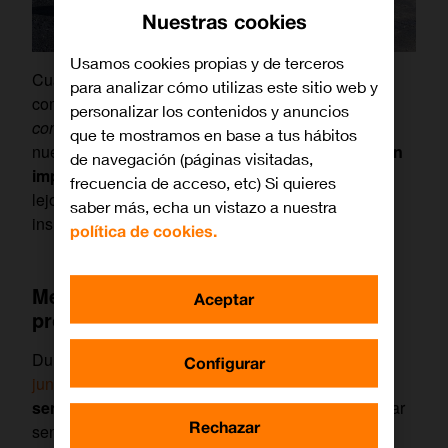
Nuestras cookies
Usamos cookies propias y de terceros
Cuando se habla del IoT, se tiende a tratar temas
para analizar cómo utilizas este sitio web y
como la
eficiencia eléctrica
, la sostenibilidad, el
personalizar los contenidos y anuncios
confort
o la automatización. Pero es obvio que esta
que te mostramos en base a tus hábitos
nueva ola de sensorización conectada va a tener
un
de navegación (páginas visitadas,
importante impacto en nuestra salud
. Sin ir más
frecuencia de acceso, etc) Si quieres
lejos, evitar el estrés térmico, malas posturas, luz
saber más, echa un vistazo a nuestra
insuficiente…
política de cookies.
Medir, primer paso para cualquier
Aceptar
proyecto
Durante la jornada que
Cepyme Aragón organizó
Configurar
junto con la FSP
se remarcó
la necesidad de
sensorizar de forma inteligente
. No solo incorporar
Rechazar
sensores que midan temperatura seca y humedad