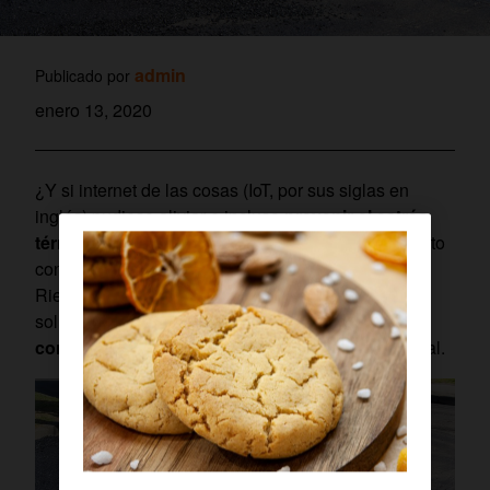
admin
Publicado por
enero 13, 2020
¿Y si internet de las cosas (IoT, por sus siglas en
inglés) pudiese aliviar e incluso
prevenir el estrés
térmico
? Bajo esta premisa, Cepyme organizó, junto
con la Fundación Estatal para la Prevención de
Riesgos Laborales (FSP), una jornada para buscar
soluciones conjuntas. El objetivo,
mejorar las
condiciones de trabajo
en materia de salud laboral.