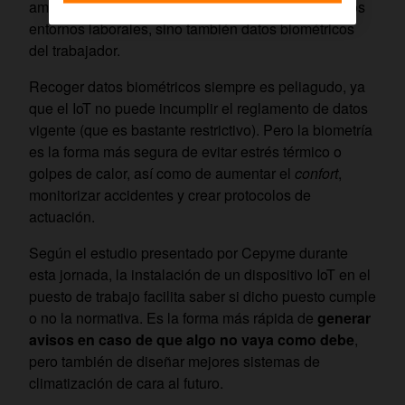
ambiente, como ya viene siendo habitual en muchos
entornos laborales, sino también datos biométricos
del trabajador.
Recoger datos biométricos siempre es peliagudo, ya
que el IoT no puede incumplir el reglamento de datos
vigente (que es bastante restrictivo). Pero la biometría
es la forma más segura de evitar estrés térmico o
golpes de calor, así como de aumentar el
confort
,
monitorizar accidentes y crear protocolos de
actuación.
Según el estudio presentado por Cepyme durante
esta jornada, la instalación de un dispositivo IoT en el
puesto de trabajo facilita saber si dicho puesto cumple
o no la normativa. Es la forma más rápida de
generar
avisos en caso de que algo no vaya como debe
,
pero también de diseñar mejores sistemas de
climatización de cara al futuro.