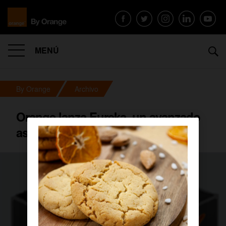
MENÚ
By Orange
Archivo
Orange lanza Eureka, un avanzado
asesor online de tarifas