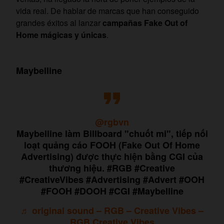
vida real. De hablar de marcas que han conseguido
grandes éxitos al lanzar
campañas Fake Out of
Home mágicas y únicas
.
Maybelline
@rgbvn
Maybelline làm Billboard "chuốt mi", tiếp nối
loạt quảng cáo FOOH (Fake Out Of Home
Advertising) được thực hiện bằng CGI của
thương hiệu. #RGB #Creative
#CreativeVibes #Advertising #Advert #OOH
#FOOH #DOOH #CGI #Maybelline
♬ original sound – RGB – Creative Vibes –
RGB Creative Vibes