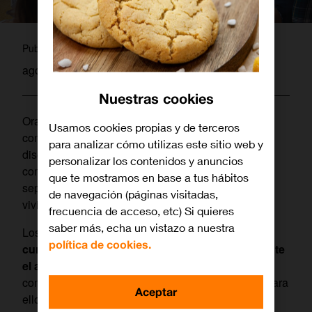
laura
Publicado por
agosto 26, 2019
Nuestras cookies
Orange ha lanzado una oferta de conectividad fija,
Usamos cookies propias y de terceros
con acceso a Internet de fibra óptica y llamadas,
para analizar cómo utilizas este sitio web y
diseñada para cubrir las necesidades de
personalizar los contenidos y anuncios
comunicación fija de los estudiantes que inician en
que te mostramos en base a tus hábitos
septiembre un nuevo curso académico fuera de su
de navegación (páginas visitadas,
vivienda habitual.
frecuencia de acceso, etc) Si quieres
saber más, echa un vistazo a nuestra
Los
jóvenes mayores de 18 años que estén
política de cookies.
cursando estudios superiores en España durante
el año 2019-2020
podrán contratar la oferta de
comunicaciones fijas
[1]
que Orange ha diseñado para
Aceptar
ellos, con las siguientes condiciones: