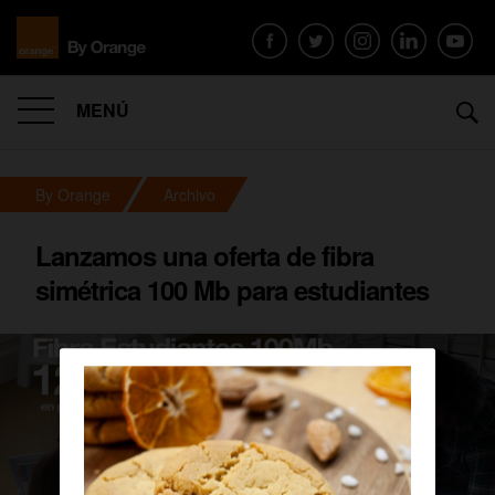
MENÚ
By Orange
Archivo
Lanzamos una oferta de fibra
simétrica 100 Mb para estudiantes