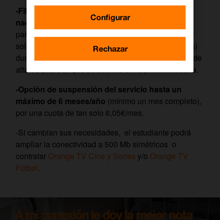
-Fibra Simétrica 100Mb
[2]
+ llamadas a fijos
Configurar
nacionales + 1000 min a móviles
, en promoción
para
contrataciones hasta el 31 de diciembre
por
solo
12,80€/mes
[3]
(+cuota de línea de 18,15€/mes)
Rechazar
durante 12 meses, con un pago único en concepto de
alta de 29,95€, que se cobrará en la primera factura.
-Opción de suspensión del servicio hasta un
máximo de 6 meses/año
(mínimo un mes completo),
por una cuota de tan solo 6,05€/mes.
-Si cambian sus necesidades, el estudiante podrá
ampliar la conectividad a 500 Mb simétricos o
contratar
Orange TV Cine y Series
y/o
Orange TV
Fútbol
.