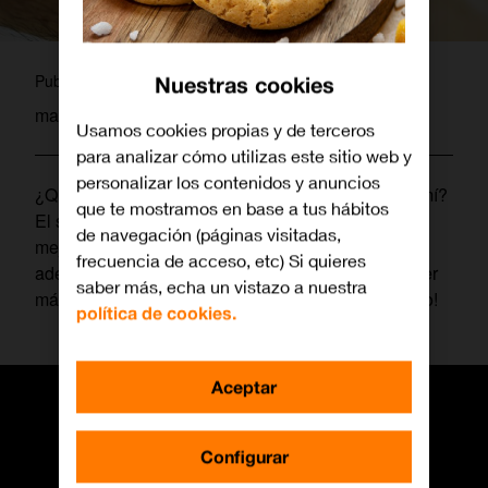
laura
Publicado por
Nuestras cookies
mayo 30, 2019
Usamos cookies propias y de terceros
para analizar cómo utilizas este sitio web y
personalizar los contenidos y anuncios
¿Qué reloj inteligente es más recomendable para mí?
que te mostramos en base a tus hábitos
El smartwatch
Fitbit Versa
cuenta con una de las
de navegación (páginas visitadas,
mejores baterías, resistencia al agua, Fitbit Pay y
frecuencia de acceso, etc) Si quieres
además con un entrenador personal, ¿quieres saber
saber más, echa un vistazo a nuestra
más y por qué deberías comprarlo? ¡Mira este vídeo!
política de cookies.
Aceptar
Configurar