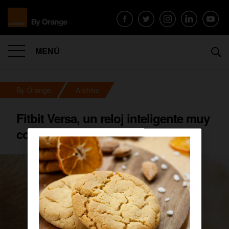
MENÚ
By Orange
Archivo
Fitbit Versa, un reloj inteligente muy
completo