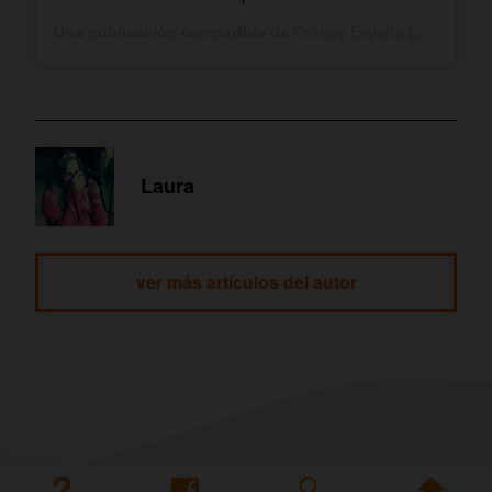
Una publicación compartida de
Orange España
(@orange_es) el
Laura
ver más artículos del autor