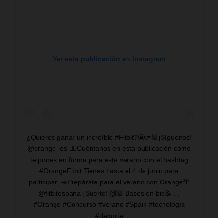
Ver esta publicación en Instagram
¿Quieres ganar un increíble #Fitbit?😬👉🏼¡Síguenos!
@orange_es 👉🏼Cuéntanos en esta publicación cómo
te pones en forma para este verano con el hashtag
#OrangeFitbit Tienes hasta el 4 de junio para
participar. ☀️Prepárate para el verano con Orange🌴
@fitbitespana ¡Suerte! 🙌🏼 Bases en bio📝 . .
#Orange #Concurso #verano #Spain #tecnología
#deporte