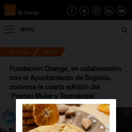
MENÚ
By Orange
Archivo
Fundación Orange, en colaboración
con el Ayuntamiento de Segovia,
convoca la cuarta edición del
‘Premio Mujer y Tecnología’