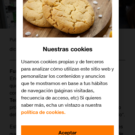
laura
Publicado por
Nuestras cookies
diciembre 18, 2018
Usamos cookies propias y de terceros
para analizar cómo utilizas este sitio web y
Fundación Orange
, en colaboración con los
personalizar los contenidos y anuncios
Encuentros “
Mujeres que transforman el Mundo
”
que te mostramos en base a tus hábitos
que organiza el Ayuntamiento de Segovia, ha
de navegación (páginas visitadas,
convocado la 4ª edición del “
Premio Mujer y
frecuencia de acceso, etc) Si quieres
Tecnología
”, cuya ganadora se decidirá antes del
saber más, echa un vistazo a nuestra
próximo 1 de marzo y se dará a conocer en el marco
política de cookies.
del IX Encuentro “Mujeres que transforman el Mundo”.
Este reconocimiento distingue anualmente a mujeres
Aceptar
que destacan por su especial labor en los ámbitos de