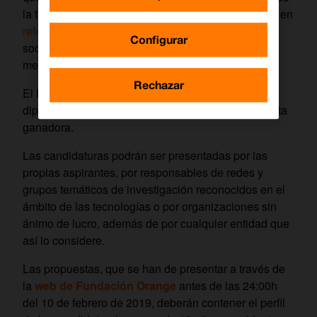
la tecnología y la innovación social, convirtiéndose en
referentes en el avance
y la transformación de la
Configurar
sociedad a través del desarrollo de proyectos que
mejoran la calidad de la vida diaria de la personas.
Rechazar
El Premio está dotado con 4.000 euros brutos y
diploma acreditativo para el proyecto de la candidata
ganadora.
Las candidaturas podrán ser presentadas por las
propias aspirantes, por responsables de redes y
grupos temáticos de investigación reconocidos en el
ámbito de las tecnologías o por organizaciones sin
ánimo de lucro, además de por cualquier entidad que
así lo considere.
Las propuestas, que se han de presentar a través de
la
web de Fundación Orange
antes de las 24:00h
del 10 de febrero de 2019, deberán contener el perfil