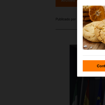
Archivo
martagamez
Publicado por
Conf