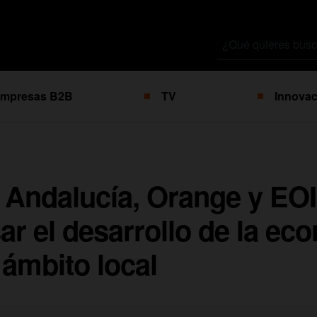
Buscar
por
mpresas B2B
TV
Innovac
 Andalucía, Orange y EO
ar el desarrollo de la ec
l ámbito local