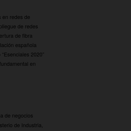
s en redes de
pliegue de redes
rtura de fibra
blación española
o “Esenciales 2020”
 fundamental en
la de negocios
erio de Industria,