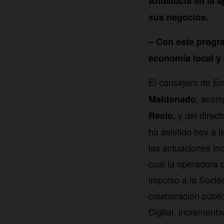
Andalucía en la a
sus negocios.
– Con este progra
economía local y 
El consejero de E
, acom
Maldonado
, y del dire
Recio
ha asistido hoy a l
las actuaciones inc
cual la operadora 
impulso a la Socie
colaboración públi
Digital, increment