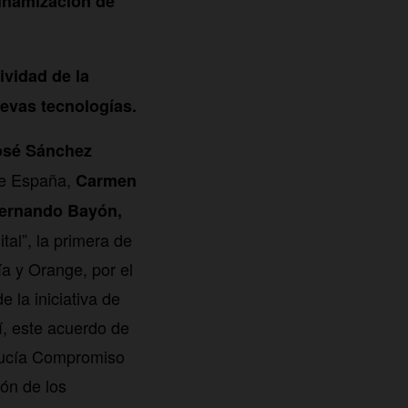
dinamización de
ividad de la
uevas tecnologías.
osé Sánchez
ge España,
Carmen
ernando Bayón,
tal”, la primera de
ía y Orange, por el
 la iniciativa de
í, este acuerdo de
alucía Compromiso
ión de los