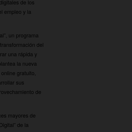
igitales de los
el empleo y la
tal”, un programa
 transformación del
rar una rápida y
plantea la nueva
online gratuito,
rrollar sus
aprovechamiento de
uces mayores de
igital” de la