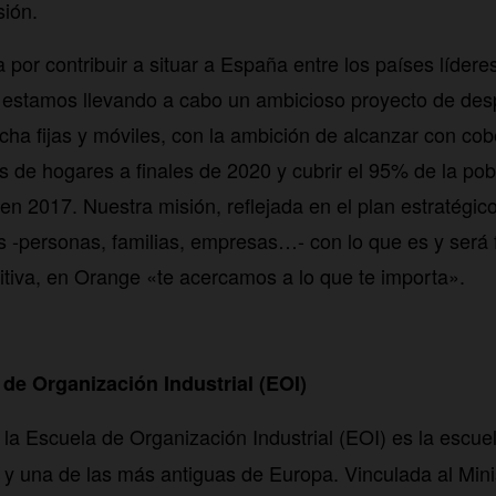
sión.
 por contribuir a situar a España entre los países lídere
 estamos llevando a cabo un ambicioso proyecto de des
ha fijas y móviles, con la ambición de alcanzar con cobe
es de hogares a finales de 2020 y cubrir el 95% de la po
en 2017. Nuestra misión, reflejada en el plan estratégic
s -personas, familias, empresas…- con lo que es y será
nitiva, en Orange «te acercamos a lo que te importa».
 de Organización Industrial (EOI)
la Escuela de Organización Industrial (EOI) es la escue
 una de las más antiguas de Europa. Vinculada al Minist