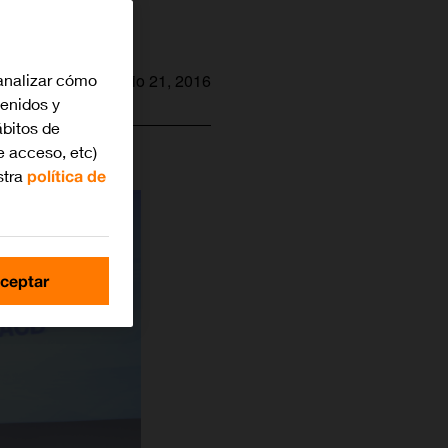
analizar cómo
junio 21, 2016
tenidos y
bitos de
e acceso, etc)
stra
política de
ceptar