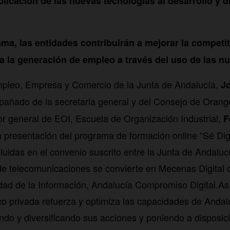
plicación de las nuevas tecnologías al desarrollo y 
ma, las entidades contribuirán a mejorar la competit
a la generación de empleo a través del uso de las n
mpleo, Empresa y Comercio de la Junta de Andalucía,
J
pañado de la secretaria general y del Consejo de Oran
ctor general de EOI, Escuela de Organización Industrial,
F
a presentación del programa de formación online “Sé Digi
luidas en el convenio suscrito entre la Junta de Andaluc
de telecomunicaciones se convierte en Mecenas Digital de
dad de la Información, Andalucía Compromiso Digital.As
co privada refuerza y optimiza las capacidades de And
ando y diversificando sus acciones y poniendo a disposic