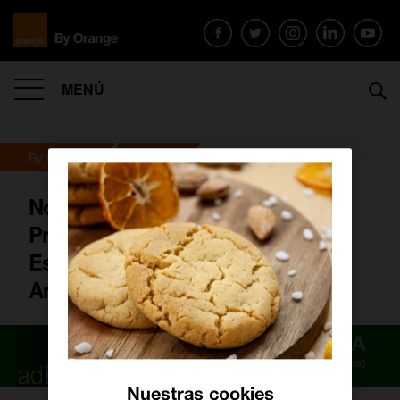
MENÚ
By Orange
Archivo
Nos visita Adriana Guevara,
Presidenta de la Asociación
Española de Esclerosis Lateral
Amiotrófica
Nuestras cookies