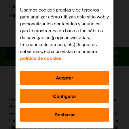
martagamez
Publicado por
Usamos cookies propias y de terceros
septiembre 18, 2014
para analizar cómo utilizas este sitio web y
personalizar los contenidos y anuncios
que te mostramos en base a tus hábitos
de navegación (páginas visitadas,
frecuencia de acceso, etc) Si quieres
saber más, echa un vistazo a nuestra
política de cookies.
Aceptar
Configurar
Orange está celebrando una nueva edición
Semana
Solidaria
, cuya implicación alcanza a todos los
empleados de la compañía, quienes están enfocando
Rechazar
sus inquietudes solidarias allá donde pueden ser más
útiles. Dentro de las numerosas actividades podemos