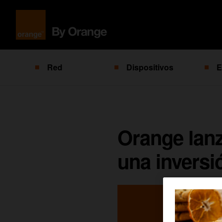
Red
Dispositivos
E
Orange lanz
una inversi