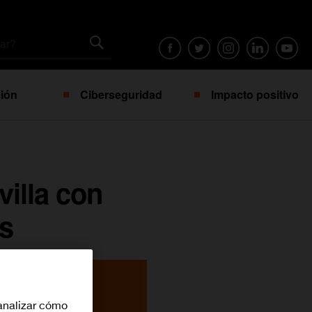
ión
Ciberseguridad
Impacto positivo
villa con
os
analizar cómo