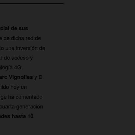
cial de sus
e de dicha red de
to una inversión de
ed de acceso y
ología 4G.
y D.
arc Vignolles
nido hoy un
ange ha comentado
 cuarta generación
ades hasta 10