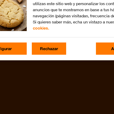
utilizas este sitio web y personalizar los con
anuncios que te mostramos en base a tus há
navegación (páginas visitadas, frecuencia d
Si quieres saber más, echa un vistazo a nue
cookies.
igurar
Rechazar
A