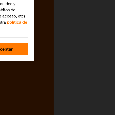
tenidos y
bitos de
e acceso, etc)
stra
política de
ceptar