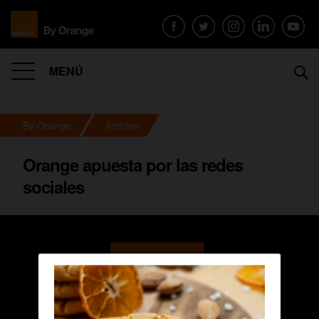
MENÚ
By Orange
Archivo
Orange apuesta por las redes
sociales