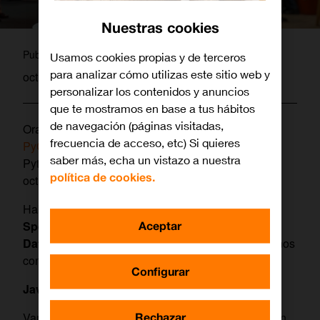
Nuestras cookies
admin
Publicado por
Usamos cookies propias y de terceros
para analizar cómo utilizas este sitio web y
octubre 1, 2019
personalizar los contenidos y anuncios
que te mostramos en base a tus hábitos
de navegación (páginas visitadas,
Orange asistirá como patrocinador al próximo
frecuencia de acceso, etc) Si quieres
PyConES 2019
, la conferencia de la comunidad
saber más, echa un vistazo a nuestra
Python española, que se celebrará del 4 al 6 de
política de cookies.
octubre en Alicante.
Hablamos con Álvaro Romero y Javier Blanco,
Aceptar
Specialist Data Scientist
dentro del equipo de
Big
Data
en Orange, para averiguar más sobre lo que nos
contarán en el evento.
Configurar
Javier, ¿sobre qué va a tratar vuestra charla?
Rechazar
Vamos a hacer una Introducción al deep learning en