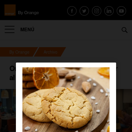
MENÚ
By Orange
Archivo
Orange asistirá como patrocinador
al próximo PyConES 2019