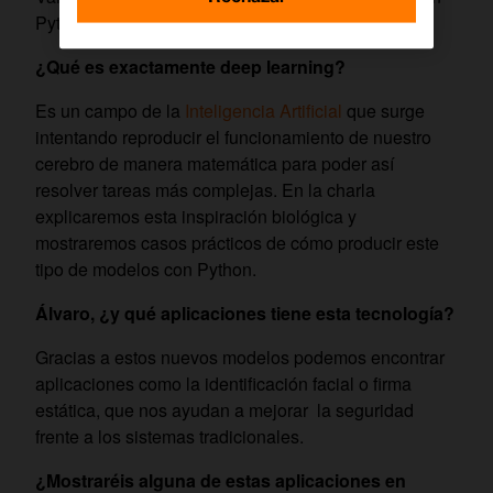
Python con casos prácticos de biometría.
¿Qué es exactamente deep learning?
Es un campo de la
Inteligencia Artificial
que surge
intentando reproducir el funcionamiento de nuestro
cerebro de manera matemática para poder así
resolver tareas más complejas. En la charla
explicaremos esta inspiración biológica y
mostraremos casos prácticos de cómo producir este
tipo de modelos con Python.
Álvaro, ¿y qué aplicaciones tiene esta tecnología?
Gracias a estos nuevos modelos podemos encontrar
aplicaciones como la identificación facial o firma
estática, que nos ayudan a mejorar la seguridad
frente a los sistemas tradicionales.
¿Mostraréis alguna de estas aplicaciones en