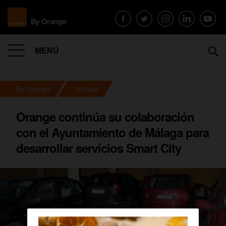
MENÚ
By Orange
Archivo
Orange continúa su colaboración
con el Ayuntamiento de Málaga para
desarrollar servicios Smart City