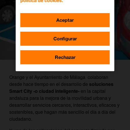
política de cookies.
Aceptar
Configurar
Rechazar
Orange y el Ayuntamiento de Málaga colaboran
desde hace tiempo en el desarrollo de
soluciones
Smart City -o ciudad inteligente-
en la capital
andaluza para la mejora de la movilidad urbana y
desarrollar servicios cercanos, interactivos, eficaces y
sostenibles, que hagan más sencillo el día a día del
ciudadano.