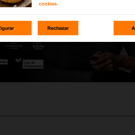
cookies.
igurar
Rechazar
A