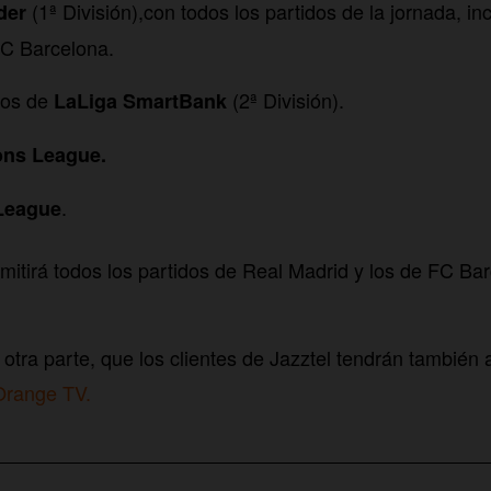
(1ª División),con todos los partidos de la jornada, in
der
FC Barcelona.
dos de
(2ª División).
LaLiga SmartBank
ns League.
.
League
tirá todos los partidos de Real Madrid y los de FC Ba
 otra parte, que los clientes de Jazztel tendrán también 
Orange TV.