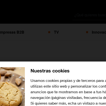
Buscar
por
mpresas B2B
TV
Innovac
irá toda LaLiga y La Ch
Nuestras cookies
da 2020-2021
Usamos cookies propias y de terceros para 
utilizas este sitio web y personalizar los con
anuncios que te mostramos en base a tus há
navegación (páginas visitadas, frecuencia d
Si quieres saber más, echa un vistazo a nue