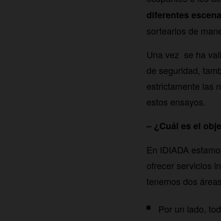
diferentes escenar
sortearlos de mane
Una vez se ha val
de seguridad, tamb
estrictamente las 
estos ensayos.
– ¿Cuál es el obj
En IDIADA estamos
ofrecer servicios 
tenemos dos áreas 
Por un lado, tod