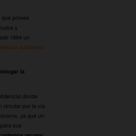
 que provee
ículos y
esde 1994 un
ehículo autónomo
mologar la
nfidencial donde
circular por la vía
utónoma, ya que un
 para sus
p
odemos recrear