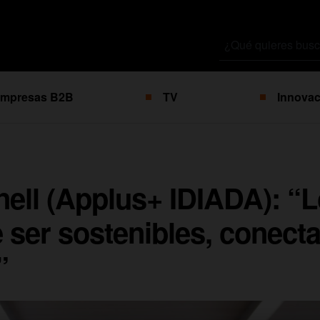
Buscar
por
mpresas B2B
TV
Innovac
ell (Applus+ IDIADA): “
 ser sostenibles, conect
”