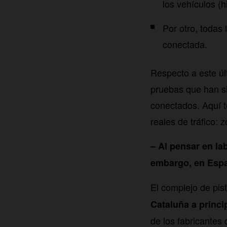
los vehículos (h
Por otro, todas
conectada.
Respecto a este úl
pruebas que han s
conectados. Aquí t
reales de tráfico: 
– Al pensar en la
embargo, en Espa
El complejo de pis
Cataluña a princi
de los fabricantes