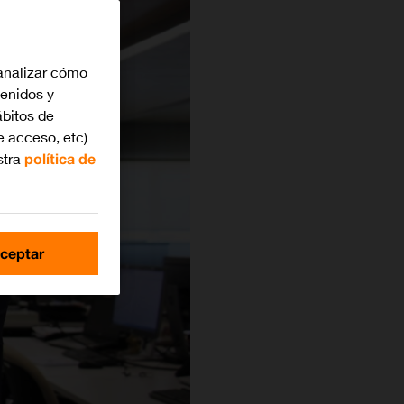
analizar cómo
tenidos y
bitos de
e acceso, etc)
stra
política de
ceptar