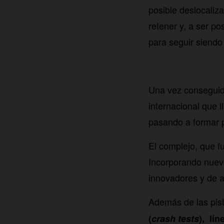
posible deslocaliz
retener y, a ser po
para seguir siendo
Una vez conseguido
internacional que l
pasando a formar p
El complejo, que f
Incorporando nuevo
innovadores y de a
Además de las pis
(
crash tests
), lí