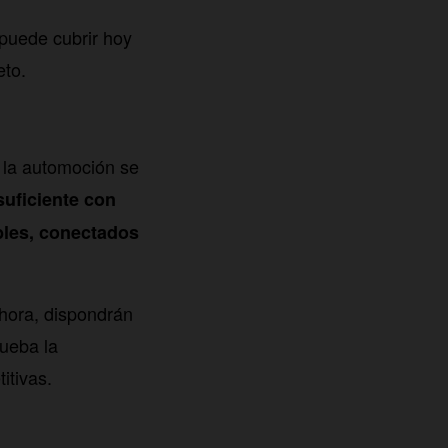
 puede cubrir hoy
eto.
 la automoción se
suficiente con
bles, conectados
ahora, dispondrán
rueba la
itivas.