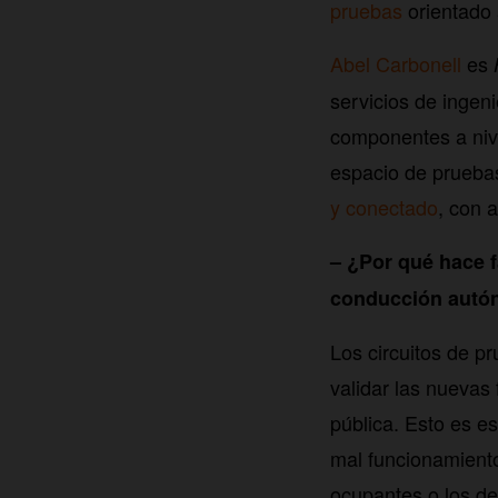
pruebas
orientado 
Abel Carbonell
es
servicios de ingeni
componentes a nive
espacio de pruebas
y conectado
, con 
– ¿Por qué hace f
conducción aut
Los circuitos de p
validar las nuevas 
pública. Esto es e
mal funcionamiento
ocupantes o los de