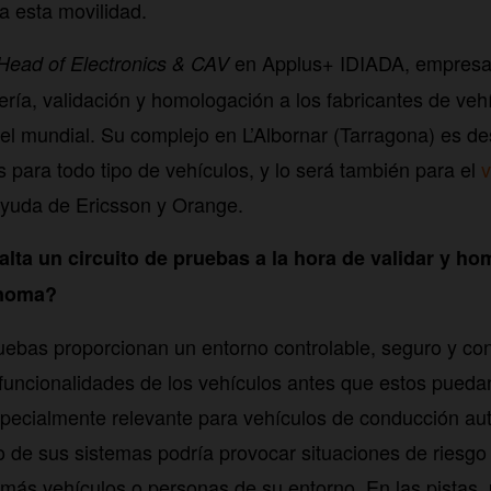
a esta movilidad.
en Applus+ IDIADA, empresa
Head of Electronics & CAV
ería, validación y homologación a los fabricantes de veh
l mundial. Su complejo en L’Albornar (Tarragona) es d
 para todo tipo de vehículos, y lo será también para el
v
ayuda de Ericsson y Orange.
alta un circuito de pruebas a la hora de validar y ho
ónoma?
ruebas proporcionan un entorno controlable, seguro y co
funcionalidades de los vehículos antes que estos puedan 
specialmente relevante para vehículos de conducción a
 de sus sistemas podría provocar situaciones de riesgo
más vehículos o personas de su entorno. En las pistas, 