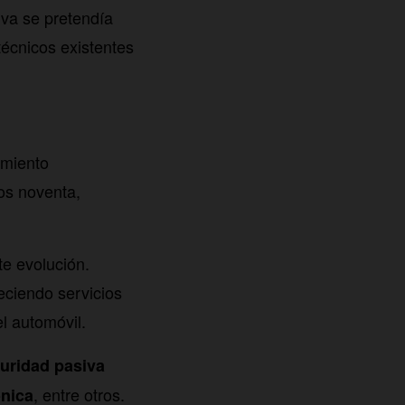
iva se pretendía
técnicos existentes
imiento
los noventa,
e evolución.
eciendo servicios
l automóvil.
guridad pasiva
, entre otros.
ónica