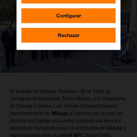
Configurar
Rechazar
El alcalde de Málaga, Francisco de la Torre, la
concejala de Movilidad, Elvira Maeso, y el Presidente
de Orange España, Luis Alberto Salazar-Simpson,
han presentado en
Málaga
el servicio por el cual los
clientes de Orange ya pueden comprar sus bonos y
abonos de transporte para los autobuses de Málaga y
viajar llevando solo su
móvil NFC
(Near Field