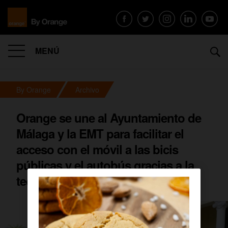
MENÚ
By Orange
Archivo
Orange se une al Ayuntamiento de
Málaga y la EMT para facilitar el
acceso con el móvil a las bicis
públicas y el autobús gracias a la
tecnología NFC