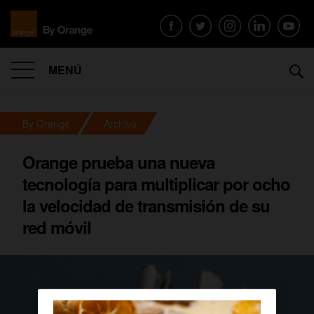
MENÚ
By Orange
Archivo
Orange prueba una nueva
tecnología para multiplicar por ocho
la velocidad de transmisión de su
red móvil