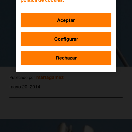
política de cookies.
Aceptar
Configurar
Rechazar
martagamez
Publicado por
mayo 20, 2014