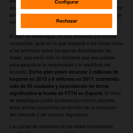
ambos operadores negociarán de forma conjunta
Configurar
acuerdos de compartición con cualquier otro operador
que disponga de verticales en los territorios cubiertos
Rechazar
por este acuerdo.
El plan de despliegue ha sido acordado por ambas
compañías, tanto en lo que respecta a los ritmos como
a los territorios sobre los que se desplegarán las
redes, que serán todo lo similares que sea posible
para garantizar la reciprocidad y el equilibrio del
acuerdo.
Dicho plan prevé alcanzar 3 millones de
hogares en 2015 y 6 millones en 2017, cubriendo
más de 50 ciudades y extendiendo de forma
significativa la huella de FTTH en España.
El ritmo
de despliegue podrá ajustarse por común acuerdo
entre ambas compañías en función de la evolución
del mercado y del entorno regulatorio.
Las zonas de cobertura de las redes horizontales