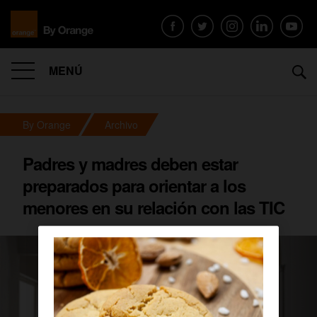
MENÚ
By Orange
Archivo
Padres y madres deben estar
preparados para orientar a los
menores en su relación con las TIC