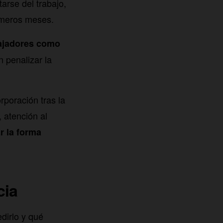
arse del trabajo,
rimeros meses.
bajadores como
in penalizar la
rporación tras la
 atención al
r la forma
cia
dirlo y qué