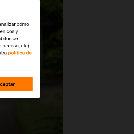
analizar cómo
tenidos y
bitos de
e acceso, etc)
stra
política de
ceptar