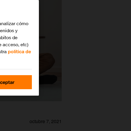
analizar cómo
tenidos y
bitos de
e acceso, etc)
stra
política de
ceptar
octubre 7, 2021