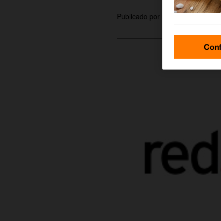
martagamez
Publicado por
Conf