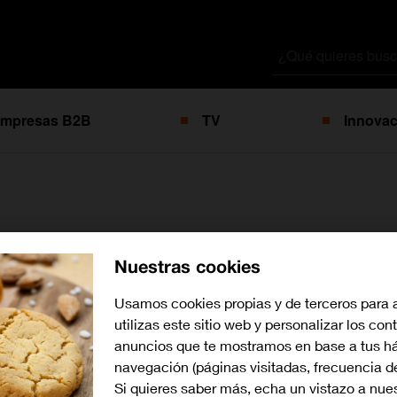
Buscar
por
mpresas B2B
TV
Innovac
ge a Orange como único 
Nuestras cookies
aboración en proyectos d
Usamos cookies propias y de terceros para 
utilizas este sitio web y personalizar los con
anuncios que te mostramos en base a tus há
navegación (páginas visitadas, frecuencia d
Si quieres saber más, echa un vistazo a nue