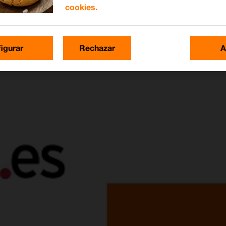
cookies.
igurar
Rechazar
A