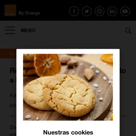
MENÚ
By Orange
Archivo
Renovamos nuestro apoyo solidario
a Lorca
martagamez
Publicado por
julio 12, 2011
Dos meses después de la tragedia que asoló a la
Nuestras cookies
población murciana de Lorca,
la solidaridad sigue