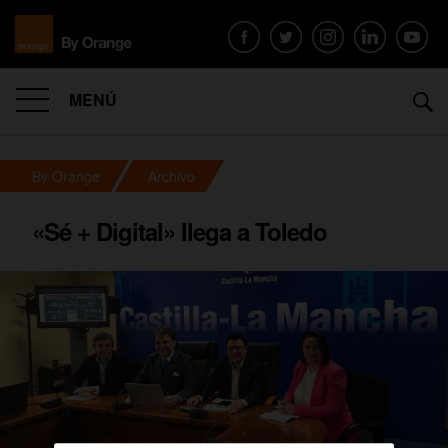
MENÚ
By Orange
Archivo
«Sé + Digital» llega a Toledo