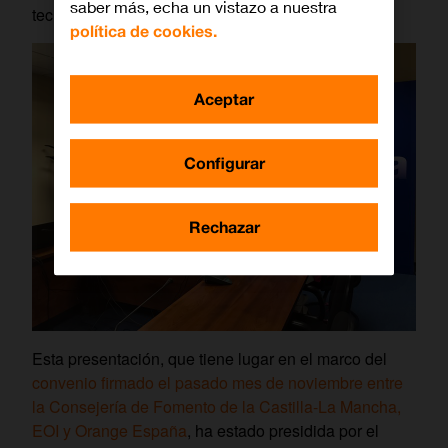
saber más, echa un vistazo a nuestra
tecnologías.
política de cookies.
Aceptar
Configurar
Rechazar
Esta presentación, que tiene lugar en el marco del
convenio firmado el pasado mes de noviembre entre
la Consejería de Fomento de la Castilla-La Mancha,
EOI y Orange España
, ha estado presidida por el