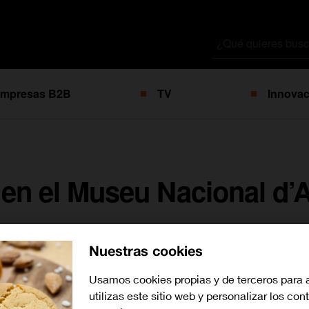
Buscar
por
mpresas B2B
TV
Innovac
en el Museu Nacional d’A
Nuestras cookies
Usamos cookies propias y de terceros para 
utilizas este sitio web y personalizar los con