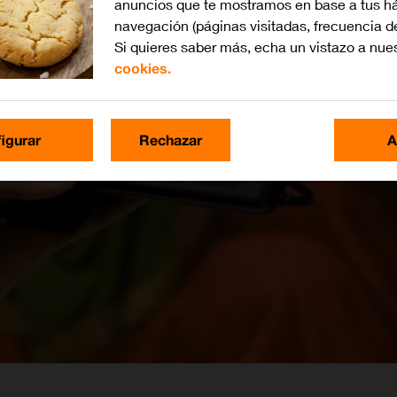
anuncios que te mostramos en base a tus há
navegación (páginas visitadas, frecuencia d
Si quieres saber más, echa un vistazo a nue
cookies.
igurar
Rechazar
A