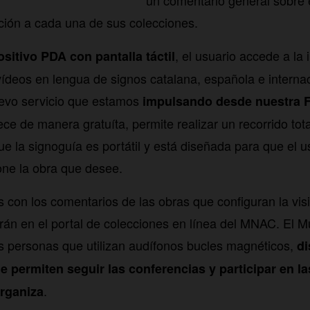
un comentario general sobre 
ción a cada una de sus colecciones.
, el usuario accede a la
sitivo PDA con pantalla táctil
vídeos en lengua de signos catalana, española e internac
uevo servicio que estamos
impulsando desde nuestra 
ce de manera gratuíta, permite realizar un recorrido t
ue la signoguía es portátil y está diseñada para que el 
one la obra que desee.
 con los comentarios de las obras que configuran la vis
rán en el portal de colecciones en línea del MNAC. El
as personas que utilizan audífonos bucles magnéticos,
di
e permiten seguir las conferencias y participar en la
.
organiza