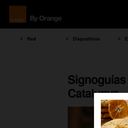
Red
Dispositivos
E
Signoguías 
Catalunya