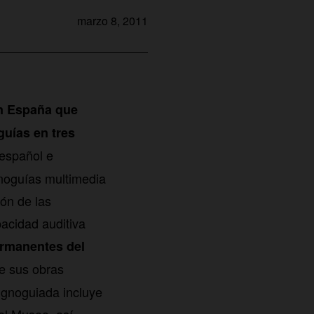
marzo 8, 2011
n España que
guías en tres
 español e
gnoguías multimedia
ón de las
acidad auditiva
ermanentes del
e sus obras
ignoguiada incluye