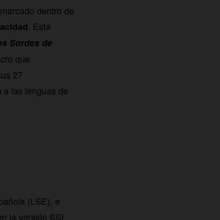
nmarcado dentro de
. Esta
pacidad
es Sordes de
ucro que
sus 27
n a las lenguas de
pañola (LSE), e
en la versión SSI