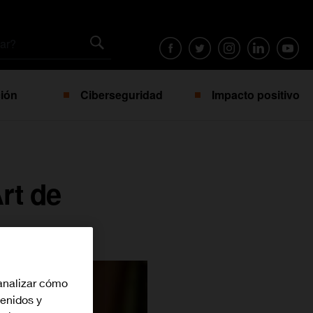
ión
Ciberseguridad
Impacto positivo
rt de
analizar cómo
tenidos y