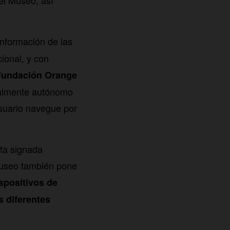
el Museo, así
 información de las
ional, y con
Fundación Orange
otalmente autónomo
usuario navegue por
ita signada
 Museo también pone
spositivos de
s diferentes