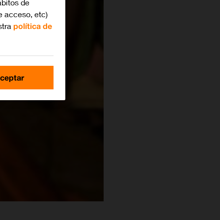
bitos de
e acceso, etc)
stra
política de
ceptar